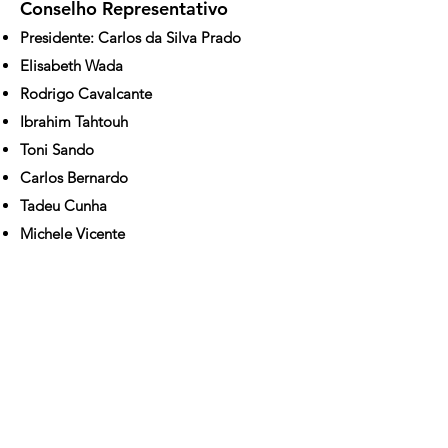
Conselho Representativo
Presidente: Carlos da Silva Prado
Elisabeth Wada
Rodrigo Cavalcante
Ibrahim Tahtouh
Toni Sando
Carlos Bernardo
Tadeu Cunha
Michele Vicente
Contato
Tel: 11 99980-1133
E-mail:
secretaria@skalsp.com.br