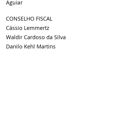
Aguiar
CONSELHO FISCAL
Cássio Lemmertz
Waldir Cardoso da Silva
Danilo Kehl Martins
Contato
Tel: (51) 9 9963-9841
E-mail:
josevalmircosta49gmail.com