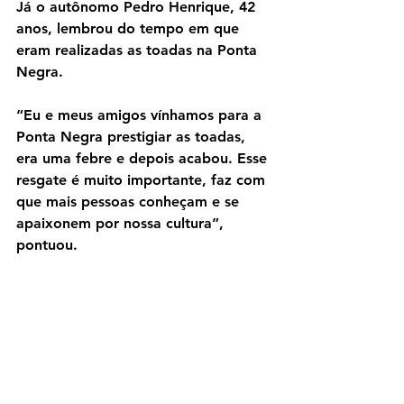
Já o autônomo Pedro Henrique, 42 
anos, lembrou do tempo em que 
eram realizadas as toadas na Ponta 
Negra.
“Eu e meus amigos vínhamos para a 
Ponta Negra prestigiar as toadas, 
era uma febre e depois acabou. Esse 
resgate é muito importante, faz com 
que mais pessoas conheçam e se 
apaixonem por nossa cultura”, 
pontuou.
— — —
Texto – Moara Cabral / Manauscult
Skål MAO
Skål BRASIL