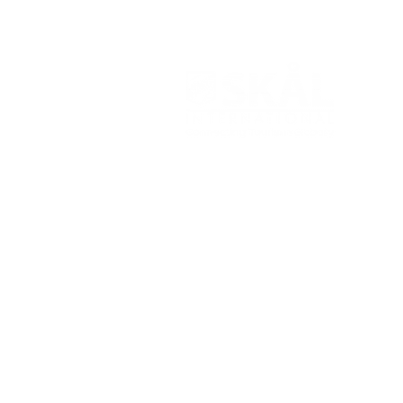
Skål Brasil
Skål International Brasil
destaca avanços da
Sobre
campanha de valorização
do bem-receber latino-
Partners
americano e caribenho
Contato