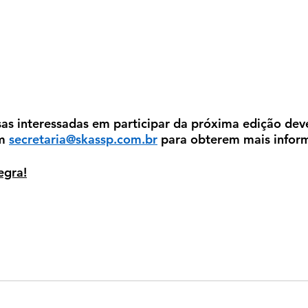
as interessadas em participar da próxima edição dev
m 
secretaria@skassp.com.br
 para obterem mais infor
egra!