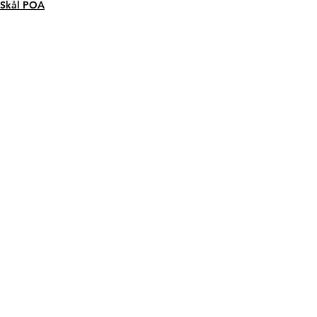
Skål POA
Skål BRASIL
Ver tudo
Posts recentes