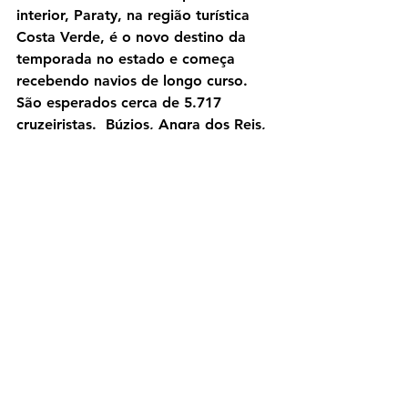
interior, Paraty, na região turística 
Costa Verde, é o novo destino da 
temporada no estado e começa 
recebendo navios de longo curso. 
São esperados cerca de 5.717 
cruzeiristas.  Búzios, Angra dos Reis, 
Cabo Frio e Ilha Grande seguirão 
recebendo passageiros.  
Na Costa Verde, em Angra dos Reis, 
os indicadores também são 
positivos. Lá, mais quatro 
transatlânticos chegam à cidade e 
superam expectativas. Os efeitos 
positivos para a economia 
fluminense ultrapassam R$ 1 bilhão.
Skål RIO